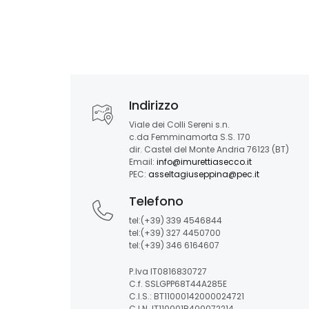
Indirizzo
Viale dei Colli Sereni s.n.
c.da Femminamorta S.S. 170
dir. Castel del Monte Andria 76123 (BT)
Email:
info@imurettiasecco.it
PEC:
asseltagiuseppina@pec.it
Telefono
tel:(+39) 339 4546844
tel:(+39) 327 4450700
tel:(+39) 346 6164607
P.Iva IT0816830727
C.f. SSLGPP68T44A285E
C.I.S.: BT11000142000024721
C.I.N. IT110001B400072214