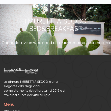
I MURETTI A SECCO
BED&BREAKFAST
Concedetevi un week end di relax immerso nella natura
La dimora I MURETTI A SECCO, è una
elegante villa degli anni ’80
completamente ristrutturata nel 2015 e si
trova nel cuore dell’Alta Murgia.
Menù