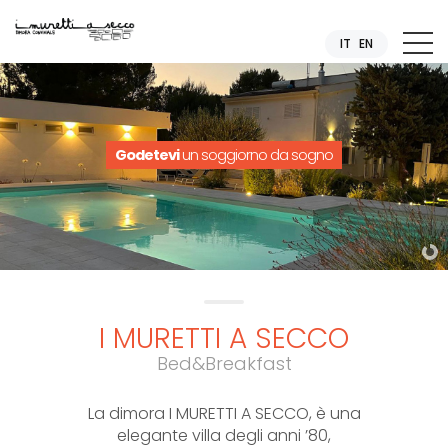
IT
EN
Godetevi
un soggiorno da sogno
I MURETTI A SECCO
Bed&Breakfast
La dimora I MURETTI A SECCO, è una
elegante villa degli anni ’80,